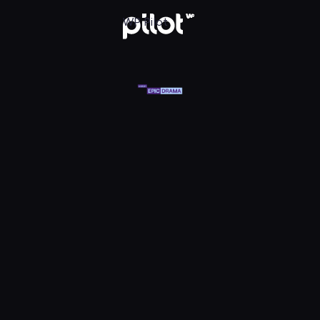
at Epic Drama HD, Oglądaj w WP Pilot
WP Pilot