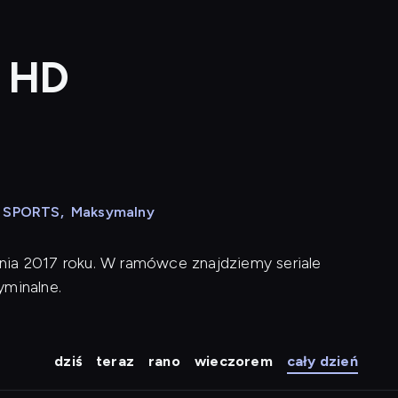
a HD
N SPORTS
,
Maksymalny
nia 2017 roku. W ramówce znajdziemy seriale
yminalne.
dziś
teraz
rano
wieczorem
cały dzień