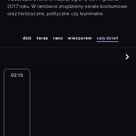
2017 roku. W ramówce znajdziemy seriale kostiumowe
oraz historyczne, polityczne czy kryminalne.
dziś
teraz
rano
wieczorem
cały dzień
02:15
Dalgliesh
02:15
-
04:25
serial
kryminalny
D
a
l