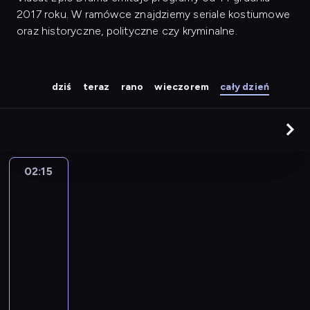
2017 roku. W ramówce znajdziemy seriale kostiumowe
oraz historyczne, polityczne czy kryminalne.
dziś
teraz
rano
wieczorem
cały dzień
02:15
Dalgliesh
02:15
-
04:25
serial
kryminalny
D
a
l