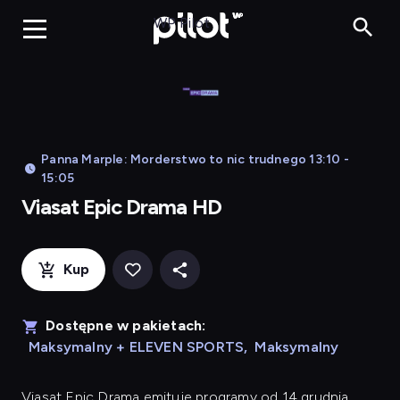
Vias
WP Pilot
Panna Marple: Morderstwo to nic trudnego 13:10 -
15:05
Viasat Epic Drama HD
Kup
Dostępne w pakietach:
Maksymalny + ELEVEN SPORTS
,
Maksymalny
Viasat Epic Drama emituje programy od 14 grudnia