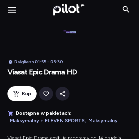
Vias
WP Pilot
Dalgliesh 01:55 - 03:30
Viasat Epic Drama HD
Kup
Dostępne w pakietach:
Maksymalny + ELEVEN SPORTS
,
Maksymalny
Viasat Epic Drama emituje programy od 14 grudnia