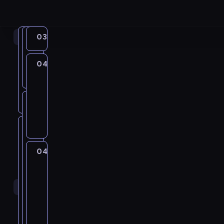
04:00
04:00
02:15
03:10
Lekarze
Dalgliesh
Detektyw
na
Murdoch
02:15
start
19
-
04:10
Lekarze
03:10
na
04:25
serial
04:00
-
start
kryminalny
-
04:10
serial
04:10
04:25
D
Zatraceni
04:35
medycyna
serial
kryminalny
-
w
a
obyczajowy
miłości
E
04:45
medycyna
serial
l
04:35
Zatraceni
D
f
obyczajowy
04:25
w
g
y
f
miłości
-
Ł
l
04:45
Lekarze
r
i
05:20
telenowela
u
na
i
e
e
04:35
start
k
M
e
k
p
-
a
04:45
a
s
05:00
t
r
05:30
telenowela
s
-
ł
h
o
o
z
05:30
medycyna
serial
M
ż
p
r
s
s
obyczajowy
a
e
r