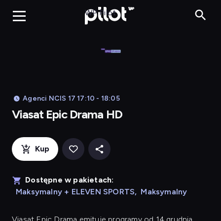
Vias
WP Pilot
Agenci NCIS 17 17:10 - 18:05
Viasat Epic Drama HD
Kup
Dostępne w pakietach:
Maksymalny + ELEVEN SPORTS
,
Maksymalny
Viasat Epic Drama emituje programy od 14 grudnia