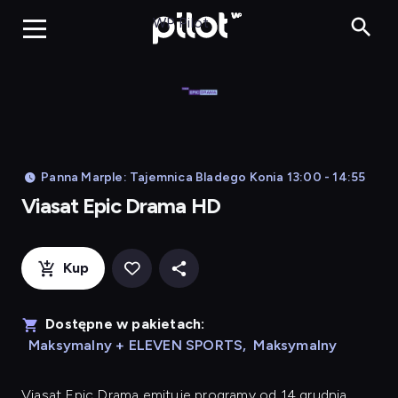
Vias
WP Pilot
Panna Marple: Tajemnica Bladego Konia 13:00 - 14:55
Viasat Epic Drama HD
Kup
Dostępne w pakietach:
Maksymalny + ELEVEN SPORTS
,
Maksymalny
Viasat Epic Drama emituje programy od 14 grudnia