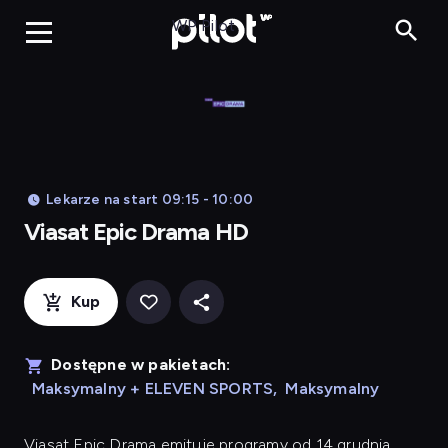
Vias
WP Pilot
Lekarze na start 09:15 - 10:00
Viasat Epic Drama HD
Kup
Dostępne w pakietach:
Maksymalny + ELEVEN SPORTS
,
Maksymalny
Viasat Epic Drama emituje programy od 14 grudnia