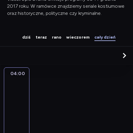
2017 roku. W ramówce znajdziemy seriale kostiumowe
oraz historyczne, polityczne czy kryminalne.
dziś
teraz
rano
wieczorem
cały dzień
04:00
Lekarze
na
start
04:00
-
04:35
medycyna
serial
obyczajowy
Ł