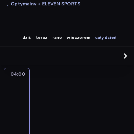
,
Optymalny + ELEVEN SPORTS
dziś
teraz
rano
wieczorem
cały dzień
04:00
Twój
muzyczny
poranek
04:00
-
08:00
program
muzyczny
P
o
r