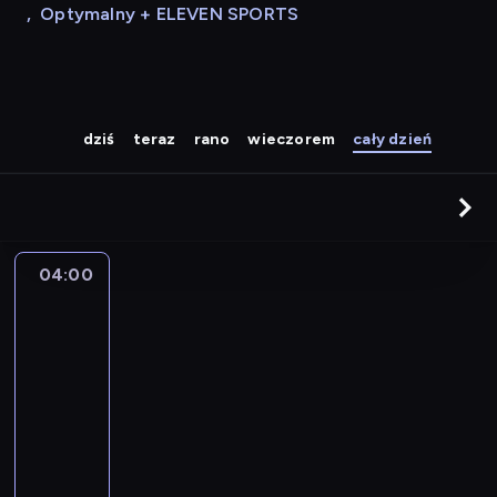
,
Optymalny + ELEVEN SPORTS
dziś
teraz
rano
wieczorem
cały dzień
04:00
Twój
ciężki
poranek
04:00
-
08:00
program
muzyczny
P
o
r