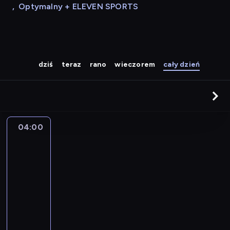
,
Optymalny + ELEVEN SPORTS
dziś
teraz
rano
wieczorem
cały dzień
04:00
Twój
muzyczny
poranek
04:00
-
08:00
program
muzyczny
P
o
r