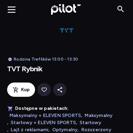
TVT Rybnik, Ogl
WP Pilot
Rodzina Treflików 13:00 - 13:30
TVT Rybnik
Kup
Dostępne w pakietach:
Maksymalny + ELEVEN SPORTS
,
Maksymalny
,
Startowy + ELEVEN SPORTS
,
Startowy
,
Lajt z reklamami
,
Optymalny
,
Rozszerzony