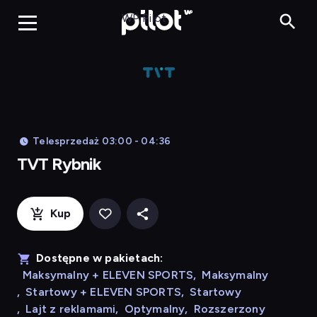
TVT Rybnik, Ogl
WP Pilot
Telesprzedaż 03:00 - 04:36
TVT Rybnik
Kup
Dostępne w pakietach:
Maksymalny + ELEVEN SPORTS
,
Maksymalny
,
Startowy + ELEVEN SPORTS
,
Startowy
,
Lajt z reklamami
,
Optymalny
,
Rozszerzony