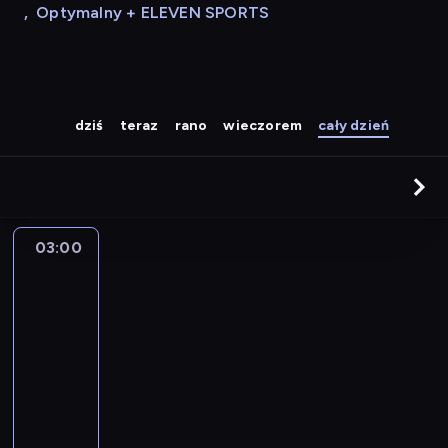
,
Optymalny + ELEVEN SPORTS
dziś
teraz
rano
wieczorem
cały dzień
03:00
Telesprzedaż
03:00
-
04:36
magazyn
reklamowy
W
p
r
o