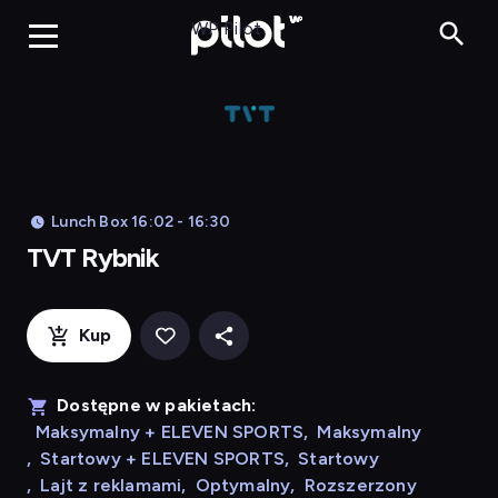
TVT Rybnik, Ogl
WP Pilot
Lunch Box 16:02 - 16:30
TVT Rybnik
Kup
Dostępne w pakietach:
Maksymalny + ELEVEN SPORTS
,
Maksymalny
,
Startowy + ELEVEN SPORTS
,
Startowy
,
Lajt z reklamami
,
Optymalny
,
Rozszerzony