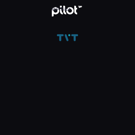
ądaj w WP Pilot
WP Pilot