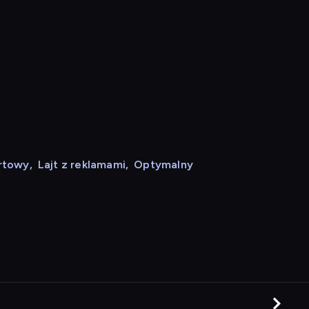
rtowy
,
Lajt z reklamami
,
Optymalny