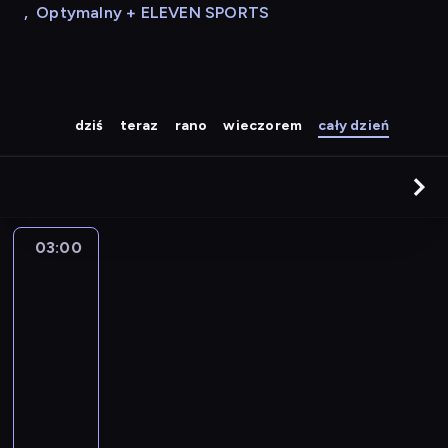
,
Optymalny + ELEVEN SPORTS
dziś
teraz
rano
wieczorem
cały dzień
03:00
Telesprzedaż
03:00
-
04:36
magazyn
reklamowy
W
p
r
o