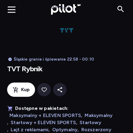
TVT Rybnik, Ogl
WP Pilot
Śląskie granie i śpiewanie 22:58 - 00:10
TVT Rybnik
Kup
Dostępne w pakietach:
Maksymalny + ELEVEN SPORTS
,
Maksymalny
,
Startowy + ELEVEN SPORTS
,
Startowy
,
Lajt z reklamami
,
Optymalny
,
Rozszerzony