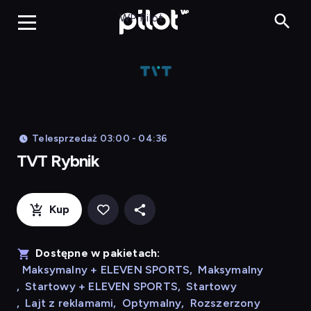
TVT Rybnik, Ogl
WP Pilot
Telesprzedaż 03:00 - 04:36
TVT Rybnik
Kup
Dostępne w pakietach:
Maksymalny + ELEVEN SPORTS
,
Maksymalny
,
Startowy + ELEVEN SPORTS
,
Startowy
,
Lajt z reklamami
,
Optymalny
,
Rozszerzony