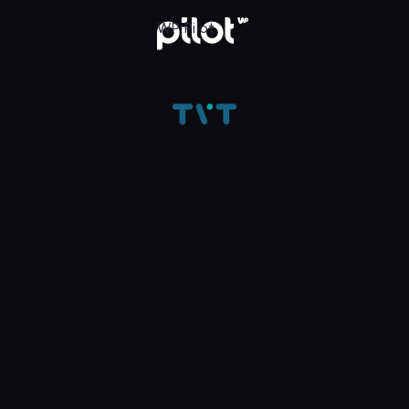
ądaj w WP Pilot
WP Pilot