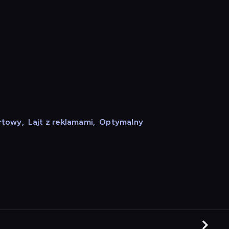
rtowy
,
Lajt z reklamami
,
Optymalny