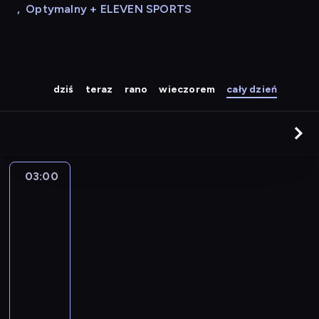
,
Optymalny + ELEVEN SPORTS
dziś
teraz
rano
wieczorem
cały dzień
03:00
Telesprzedaż
03:00
-
04:36
magazyn
reklamowy
W
p
r
o