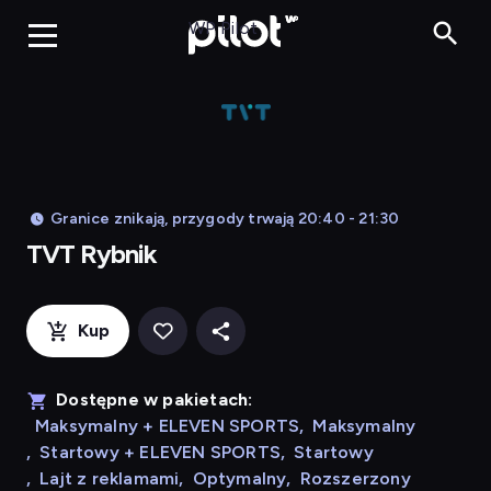
TVT Rybnik, Ogl
WP Pilot
Granice znikają, przygody trwają 20:40 - 21:30
TVT Rybnik
Kup
Dostępne w pakietach:
Maksymalny + ELEVEN SPORTS
,
Maksymalny
,
Startowy + ELEVEN SPORTS
,
Startowy
,
Lajt z reklamami
,
Optymalny
,
Rozszerzony