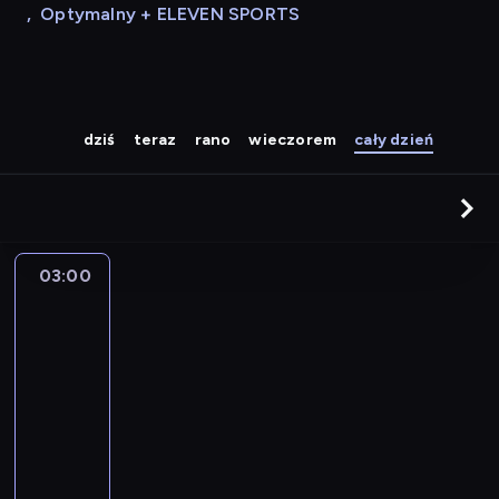
,
Optymalny + ELEVEN SPORTS
dziś
teraz
rano
wieczorem
cały dzień
03:00
Telesprzedaż
03:00
-
04:36
magazyn
reklamowy
W
p
r
o