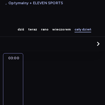
,
Optymalny + ELEVEN SPORTS
dziś
teraz
rano
wieczorem
cały dzień
03:00
Telesprzedaż
03:00
-
04:36
magazyn
reklamowy
W
p
r
o