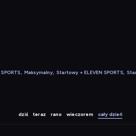
N SPORTS
,
Maksymalny
,
Startowy + ELEVEN SPORTS
,
Sta
dziś
teraz
rano
wieczorem
cały dzień