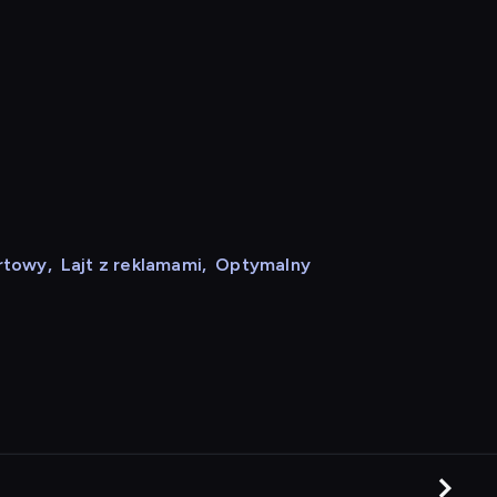
rtowy
,
Lajt z reklamami
,
Optymalny