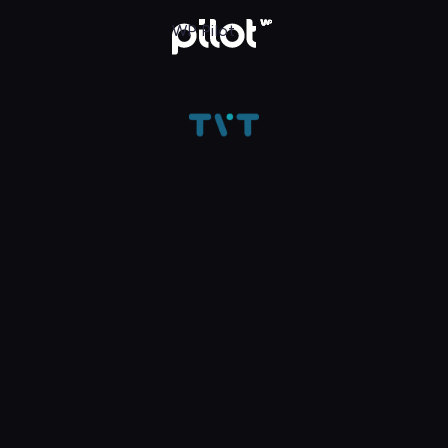
ądaj w WP Pilot
WP Pilot