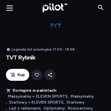
TVT Rybnik, Ogl
WP Pilot
Legendy list przebojów 17:05 - 18:08
TVT Rybnik
Kup
Dostępne w pakietach:
Maksymalny + ELEVEN SPORTS
,
Maksymalny
,
Startowy + ELEVEN SPORTS
,
Startowy
,
Lajt z reklamami
,
Optymalny
,
Rozszerzony