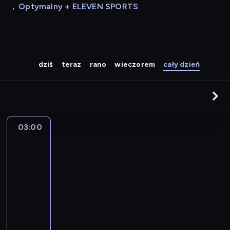
,
Optymalny + ELEVEN SPORTS
dziś
teraz
rano
wieczorem
cały dzień
03:00
Telesprzedaż
03:00
-
04:36
magazyn
reklamowy
W
p
r
o