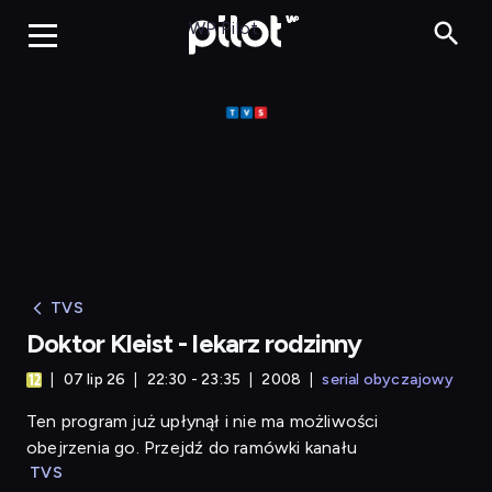
Doktor Kleist - l
WP Pilot
TVS
Doktor Kleist - lekarz rodzinny
07 lip 26
22:30 - 23:35
2008
serial obyczajowy
Ten program już upłynął i nie ma możliwości
obejrzenia go. Przejdź do ramówki kanału
TVS