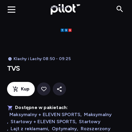
TVS, Oglądaj w WP Pil
WP Pilot
Klachy i Lachy 08:50 - 09:25
TVS
Kup
Dostępne w pakietach:
Maksymalny + ELEVEN SPORTS
,
Maksymalny
,
Startowy + ELEVEN SPORTS
,
Startowy
,
Lajt z reklamami
,
Optymalny
,
Rozszerzony