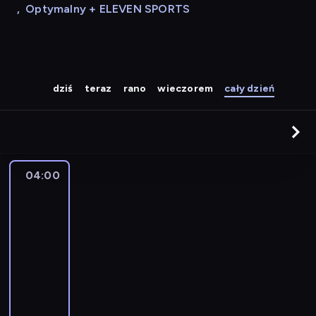
,
Optymalny + ELEVEN SPORTS
dziś
teraz
rano
wieczorem
cały dzień
04:00
Telesprzedaż
04:00
-
08:05
magazyn
reklamowy
P
r
e
z