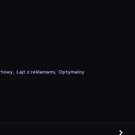
rtowy
,
Lajt z reklamami
,
Optymalny