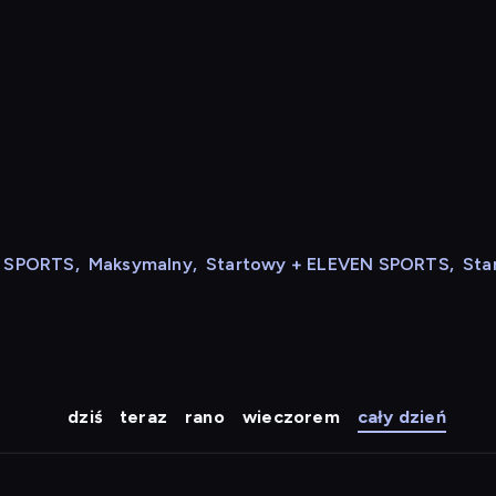
N SPORTS
,
Maksymalny
,
Startowy + ELEVEN SPORTS
,
Sta
dziś
teraz
rano
wieczorem
cały dzień