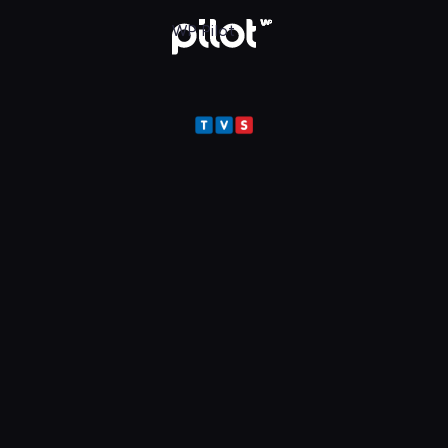
ot
WP Pilot