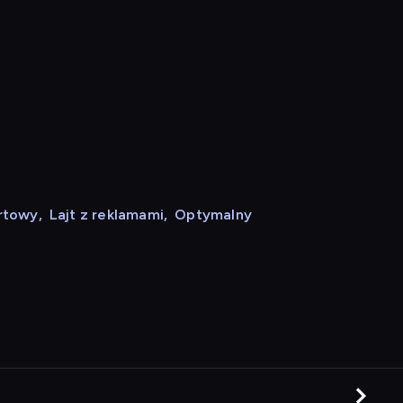
rtowy
,
Lajt z reklamami
,
Optymalny