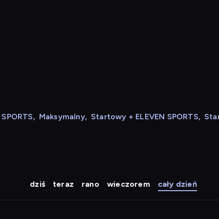
N SPORTS
,
Maksymalny
,
Startowy + ELEVEN SPORTS
,
Sta
dziś
teraz
rano
wieczorem
cały dzień