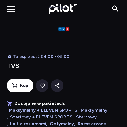
TVS, Oglądaj w WP Pil
WP Pilot
Telesprzedaż 04:00 - 08:00
TVS
Kup
Dostępne w pakietach:
Maksymalny + ELEVEN SPORTS
,
Maksymalny
,
Startowy + ELEVEN SPORTS
,
Startowy
,
Lajt z reklamami
,
Optymalny
,
Rozszerzony