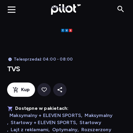
TVS, Oglądaj w WP Pil
WP Pilot
Telesprzedaż 04:00 - 08:00
TVS
Kup
Dostępne w pakietach:
Maksymalny + ELEVEN SPORTS
,
Maksymalny
,
Startowy + ELEVEN SPORTS
,
Startowy
,
Lajt z reklamami
,
Optymalny
,
Rozszerzony