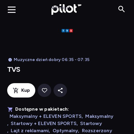
TVS, Oglądaj w WP Pil
WP Pilot
Muzyczne dzień dobry 06:35 - 07:35
TVS
Kup
Dostępne w pakietach:
Maksymalny + ELEVEN SPORTS
,
Maksymalny
,
Startowy + ELEVEN SPORTS
,
Startowy
,
Lajt z reklamami
,
Optymalny
,
Rozszerzony