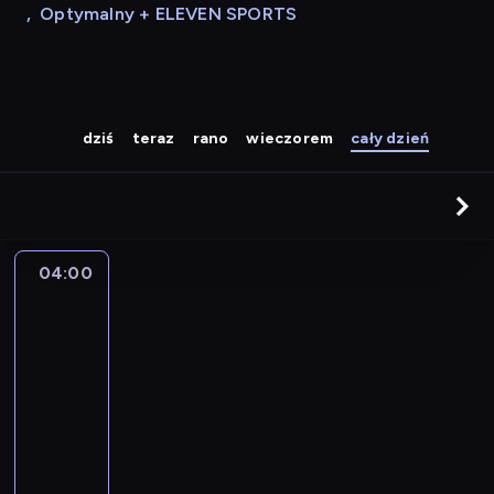
,
Optymalny + ELEVEN SPORTS
dziś
teraz
rano
wieczorem
cały dzień
04:00
Telesprzedaż
04:00
-
05:05
magazyn
reklamowy
P
r
e
z