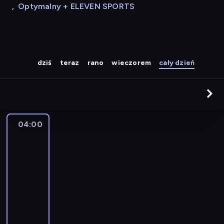
,
Optymalny + ELEVEN SPORTS
dziś
teraz
rano
wieczorem
cały dzień
04:00
Telesprzedaż
04:00
-
08:05
magazyn
reklamowy
P
r
e
z