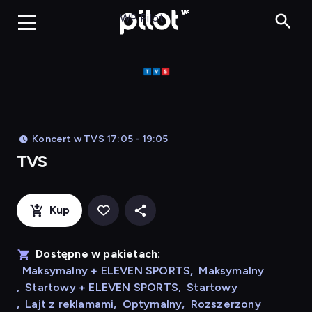
TVS, Oglądaj w WP Pil
WP Pilot
Koncert w TVS 17:05 - 19:05
TVS
Kup
Dostępne w pakietach:
Maksymalny + ELEVEN SPORTS
,
Maksymalny
,
Startowy + ELEVEN SPORTS
,
Startowy
,
Lajt z reklamami
,
Optymalny
,
Rozszerzony