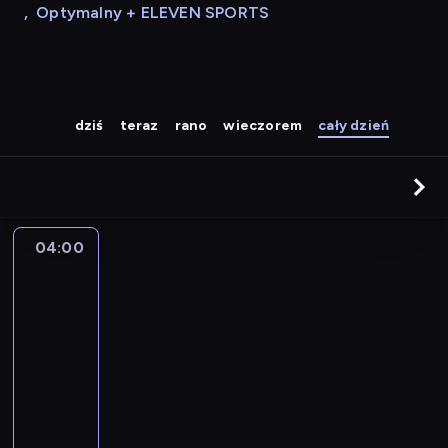
,
Optymalny + ELEVEN SPORTS
dziś
teraz
rano
wieczorem
cały dzień
04:00
Telesprzedaż
04:00
-
08:05
magazyn
reklamowy
P
r
e
z