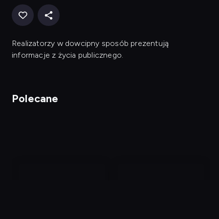
Realizatorzy w dowcipny sposób prezentują
informacje z życia publicznego.
Polecane
nagranie
nagranie
z
z
tv
tv