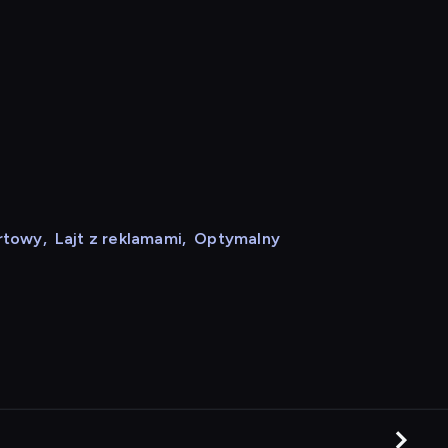
rtowy
,
Lajt z reklamami
,
Optymalny