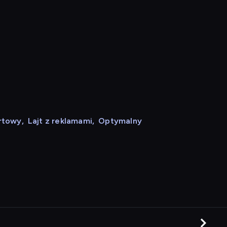
rtowy
,
Lajt z reklamami
,
Optymalny