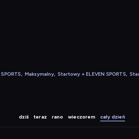
N SPORTS
,
Maksymalny
,
Startowy + ELEVEN SPORTS
,
Sta
dziś
teraz
rano
wieczorem
cały dzień