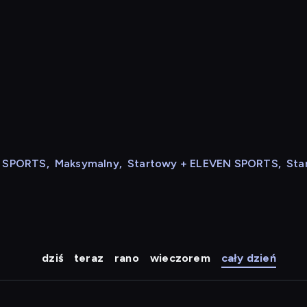
N SPORTS
,
Maksymalny
,
Startowy + ELEVEN SPORTS
,
Sta
dziś
teraz
rano
wieczorem
cały dzień