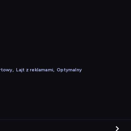
rtowy
,
Lajt z reklamami
,
Optymalny