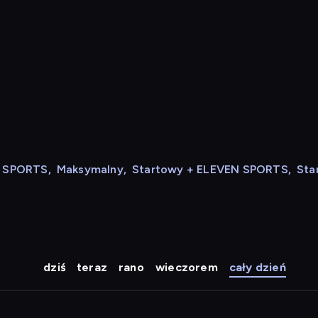
N SPORTS
,
Maksymalny
,
Startowy + ELEVEN SPORTS
,
Sta
dziś
teraz
rano
wieczorem
cały dzień