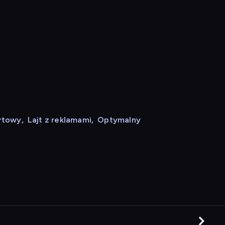
rtowy
,
Lajt z reklamami
,
Optymalny