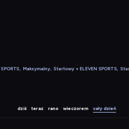
N SPORTS
,
Maksymalny
,
Startowy + ELEVEN SPORTS
,
Sta
dziś
teraz
rano
wieczorem
cały dzień