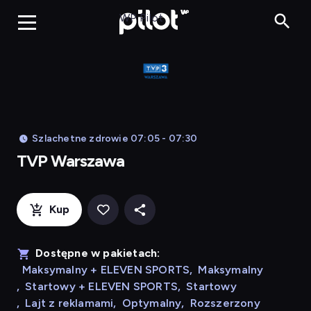
TVP Warszaw
WP Pilot
Szlachetne zdrowie 07:05 - 07:30
TVP Warszawa
Kup
Dostępne w pakietach:
Maksymalny + ELEVEN SPORTS
,
Maksymalny
,
Startowy + ELEVEN SPORTS
,
Startowy
,
Lajt z reklamami
,
Optymalny
,
Rozszerzony