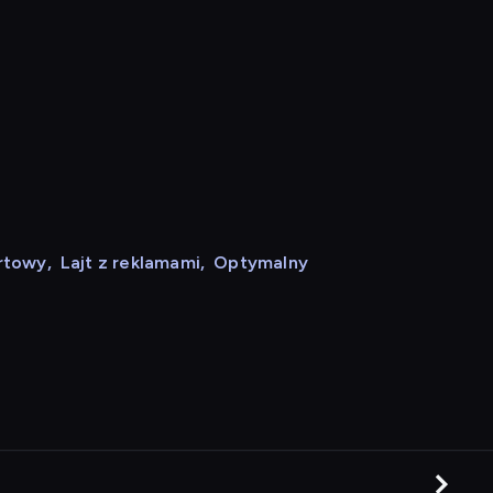
rtowy
,
Lajt z reklamami
,
Optymalny