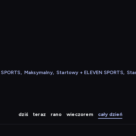
N SPORTS
,
Maksymalny
,
Startowy + ELEVEN SPORTS
,
Sta
dziś
teraz
rano
wieczorem
cały dzień