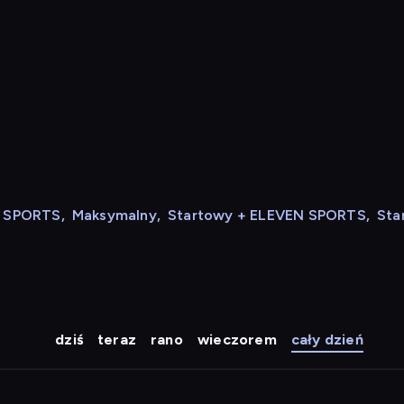
N SPORTS
,
Maksymalny
,
Startowy + ELEVEN SPORTS
,
Sta
dziś
teraz
rano
wieczorem
cały dzień