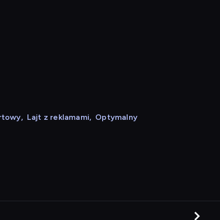
rtowy
,
Lajt z reklamami
,
Optymalny