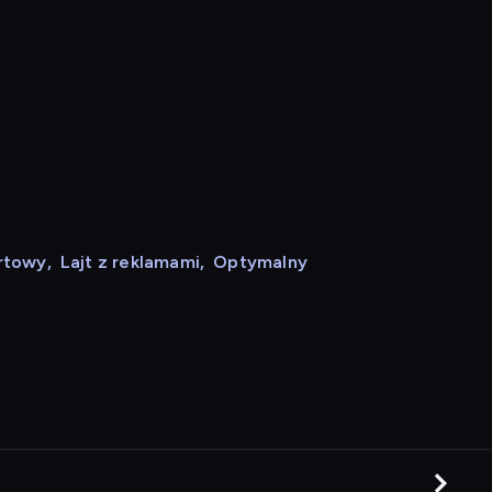
rtowy
,
Lajt z reklamami
,
Optymalny