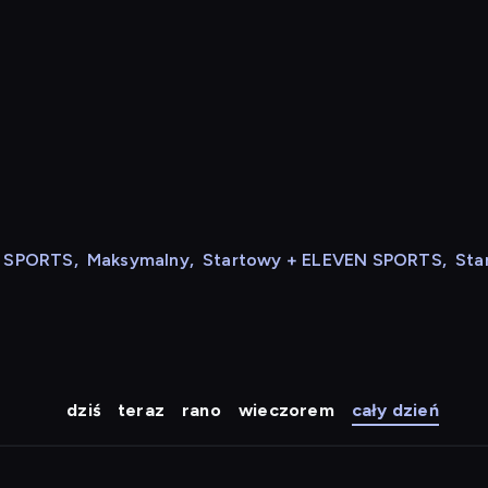
N SPORTS
,
Maksymalny
,
Startowy + ELEVEN SPORTS
,
Sta
dziś
teraz
rano
wieczorem
cały dzień