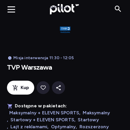
TVP Warszaw
WP Pilot
Misja interwencja 11:30 - 12:05
TVP Warszawa
Kup
Dostępne w pakietach:
Maksymalny + ELEVEN SPORTS
,
Maksymalny
,
Startowy + ELEVEN SPORTS
,
Startowy
,
Lajt z reklamami
,
Optymalny
,
Rozszerzony