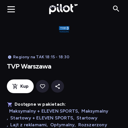
TVP Warszaw
WP Pilot
Regiony na TAK 18:15 - 18:30
TVP Warszawa
Kup
Dostępne w pakietach:
Maksymalny + ELEVEN SPORTS
,
Maksymalny
,
Startowy + ELEVEN SPORTS
,
Startowy
,
Lajt z reklamami
,
Optymalny
,
Rozszerzony