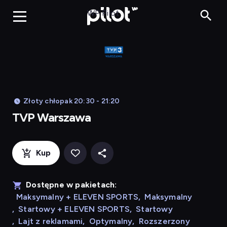
TVP Warszaw
WP Pilot
Złoty chłopak 20:30 - 21:20
TVP Warszawa
Kup
Dostępne w pakietach:
Maksymalny + ELEVEN SPORTS
,
Maksymalny
,
Startowy + ELEVEN SPORTS
,
Startowy
,
Lajt z reklamami
,
Optymalny
,
Rozszerzony