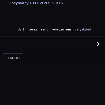
,
Optymalny + ELEVEN SPORTS
dziś
teraz
rano
wieczorem
cały dzień
04:00
Agrobiznes
04:00
-
04:20
magazyn
rolniczy
P
r
o
g