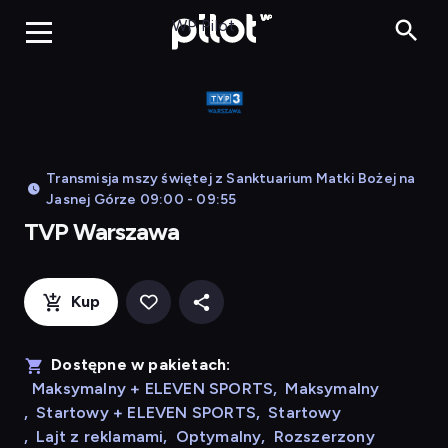
TVP Warszaw
WP Pilot
Transmisja mszy świętej z Sanktuarium Matki Bożej na
Jasnej Górze 09:00 - 09:55
TVP Warszawa
Kup
Dostępne w pakietach:
Maksymalny + ELEVEN SPORTS
,
Maksymalny
,
Startowy + ELEVEN SPORTS
,
Startowy
,
Lajt z reklamami
,
Optymalny
,
Rozszerzony