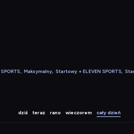
N SPORTS
,
Maksymalny
,
Startowy + ELEVEN SPORTS
,
Sta
dziś
teraz
rano
wieczorem
cały dzień