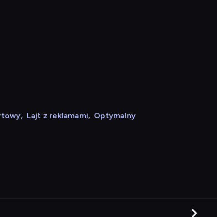
rtowy
,
Lajt z reklamami
,
Optymalny